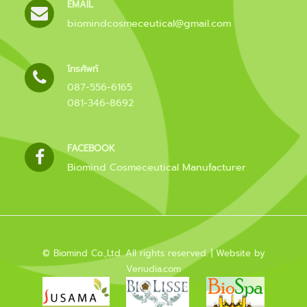
EMAIL
biomindcosmeceutical@gmail.com
โทรศัพท์
087-556-6165
081-346-8692
FACEBOOK
Biomind Cosmeceutical Manufacturer
© Biomind Co.,Ltd.
All rights reserved.
| Website by
Venudia.com