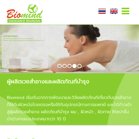
เรามุ่งวิจัยและพัฒนา
อย่างต่อเนื่องเพื่อสร้างความแตกต่างด้วยนวัตกรรม
ผู้ผลิตเวชสำอางและผลิตภัณฑ์บำรุง
Biomind เริ่มต้นจากการพัฒนาและวิจัยผลิตภัณฑ์เกี่ยวกับเวชสำอาง
ที่ใช้กับผิวหนังโดยตรงหรือใช้กับอุปกรณ์ทางการแพทย์ และได้ก้าวเข้า
สู่ผู้ผลิตเวชสำอาง ผลิตภัณฑ์บำรุง ผม , ผิวหน้า , ผิวกาย ให้สปาชั้น
นําต่างๆของประเทศมากว่า 10 ปี